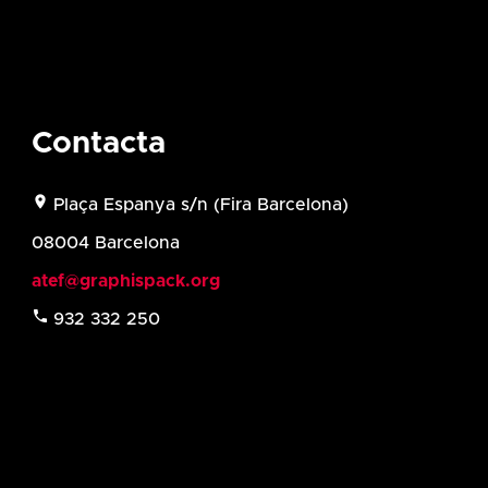
Contacta
location_on
Plaça Espanya s/n (
Fira Barcelona)
08004 Barcelona
atef@graphispack.org
phone
932 332 250